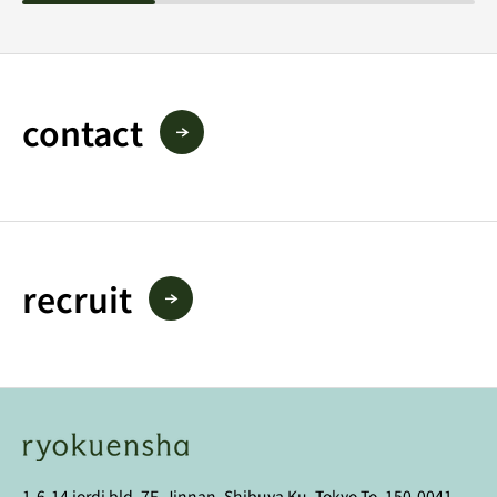
contact
recruit
1-6-14 jordi bld. 7F, Jinnan, Shibuya Ku, Tokyo To, 150-0041,